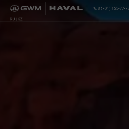
8 (701) 155-77-7
RU
|
KZ