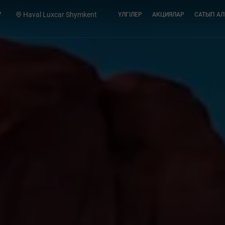
7
Haval Luxcar Shymkent
ҮЛГІЛЕР
АКЦИЯЛАР
САТЫП А