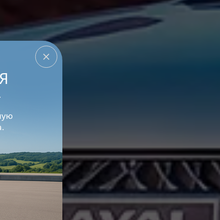
Я
L
ную
.