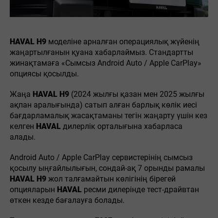
HAVAL H9
моделіне арналған операциялық жүйенің
жаңартылғанын қуана хабарлаймыз. Стандартты
жинақтамаға «Сымсыз Android Auto / Apple CarPlay»
опциясы қосылды.
Жаңа
HAVAL H9
(2024 жылғы қазан мен 2025 жылғы
ақпан аралығында) сатып алған барлық көлік иесі
бағдарламалық жасақтаманы тегін жаңарту үшін кез
келген
HAVAL
дилерлік орталығына хабарласа
алады.
Android Auto / Apple CarPlay сервистерінің сымсыз
қосылу ыңғайлылығын, сондай-ақ 7 орынды рамалы
HAVAL H9
жол талғамайтын көлігінің бірегей
опцияларын
HAVAL
ресми дилерінде тест-драйвтан
өткен кезде бағалауға болады.