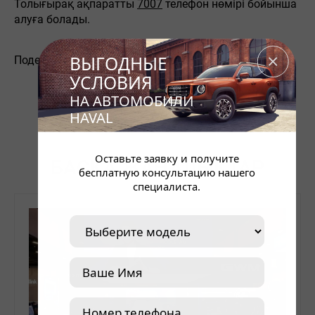
Толығырақ ақпаратты
7007
телефон нөмірі бойынша
алуға болады.
ВЫГОДНЫЕ
Поделиться:
УСЛОВИЯ
НА АВТОМОБИЛИ
HAVAL
Оставьте заявку и получите
БАСҚА ЖАҢАЛЫҚТАР
бесплатную консультацию нашего
специалиста.
8 (701)
155-77-77
Н
ЖАҢАЛЫҚТАР
БАЙЛАНЫСТАР
Haval
Luxcar
Shymkent