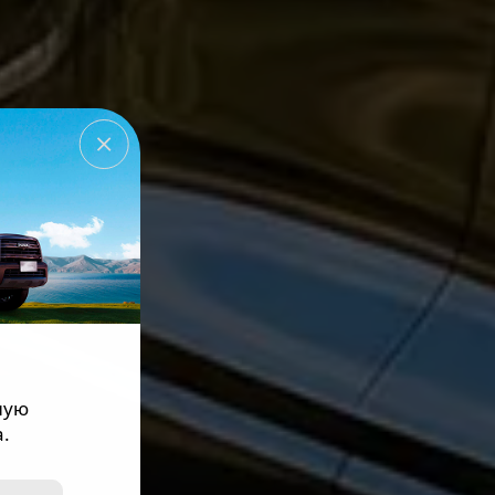
ную
.